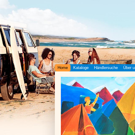
Home
Kataloge
Händlersuche
Über u