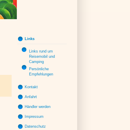
Links
Links rund um
Reisemobil und
Camping
Persönliche
Empfehlungen
Kontakt
Anfahrt
Allgemeines
Kontaktformular
Händler werden
Frage zu
Impressum
Produkt(en)
Datenschutz