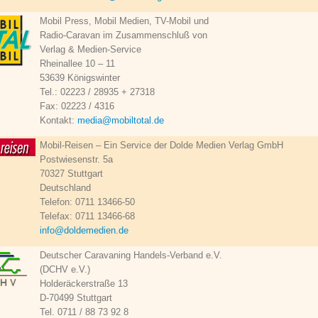
Mobil Press, Mobil Medien, TV-Mobil und
Radio-Caravan im Zusammenschluß von
Verlag & Medien-Service
Rheinallee 10 – 11
53639 Königswinter
Tel.: 02223 / 28935 + 27318
Fax: 02223 / 4316
Kontakt:
media@mobiltotal.de
Mobil-Reisen – Ein Service der Dolde Medien Verlag GmbH
Postwiesenstr. 5a
70327 Stuttgart
Deutschland
Telefon: 0711 13466-50
Telefax: 0711 13466-68
info@doldemedien.de
Deutscher Caravaning Handels-Verband e.V.
(DCHV e.V.)
Holderäckerstraße 13
D-70499 Stuttgart
Tel. 0711 / 88 73 92 8